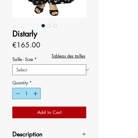
Distarly
Price
€165.00
Tableau des tailles
Taille - Size
*
Quantity
*
Add to Cart
Description