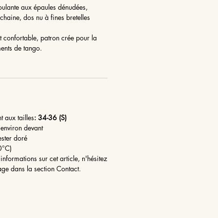
oulante aux épaules dénudées,
chaine, dos nu à fines bretelles
et confortable, patron crée pour la
ments de tango.
t aux tailles
: 34-36 (S)
environ devant
ester doré
30°C)
informations sur cet article, n'hésitez
age dans la section Contact.