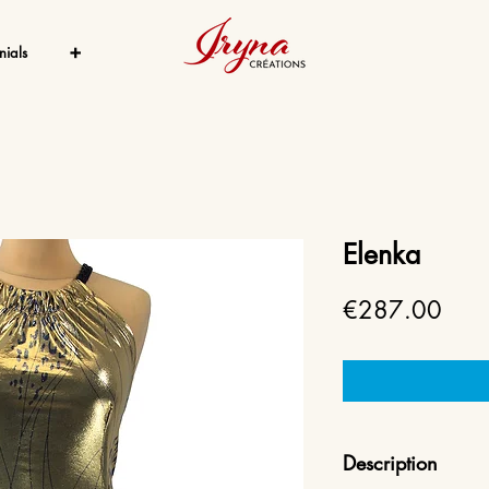
nials
➕
Elenka
Price
€287.00
Description