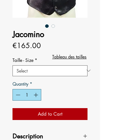
Jacomino
Price
€165.00
Tableau des tailles
Taille - Size
*
Quantity
*
Add to Cart
Description