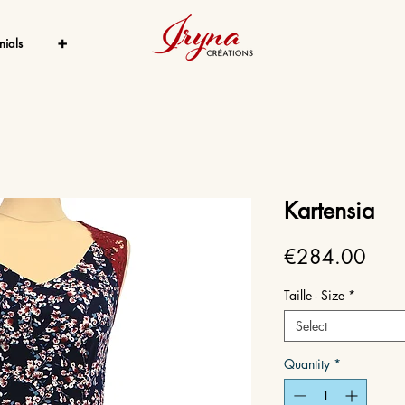
nials
➕
Kartensia
Price
€284.00
Taille - Size
*
Select
Quantity
*