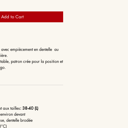
Add to Cart
e avec empiècement en dentelle au
ière.
table, patron crée pour la position et
ngo.
t aux tailles
: 38-40 (L)
environ devant
ose, dentelle brodée
30°C)