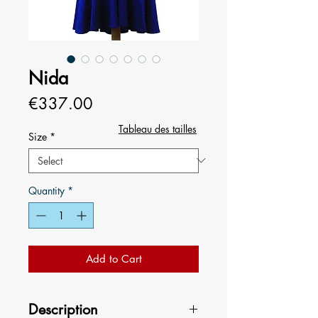
Nida
Price
€337.00
Tableau des tailles
Size
*
Quantity
*
Add to Cart
Description