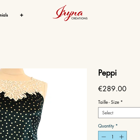
nials
➕
Peppi
Price
€289.00
Taille - Size
*
Select
Quantity
*