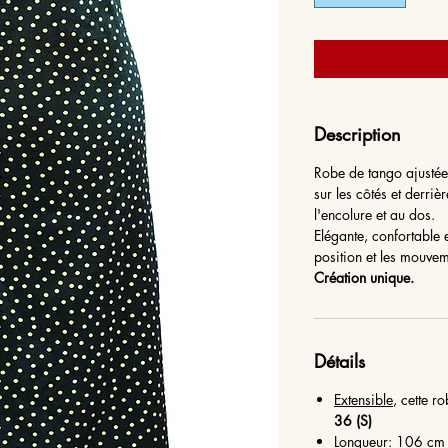
Description
Robe de tango ajustée 
sur les côtés et derri
l'encolure et au dos.
Elégante, confortable e
position et les mouve
Création unique.
Détails
Extensible
, cette r
36 (S)
Longueur: 106 cm 