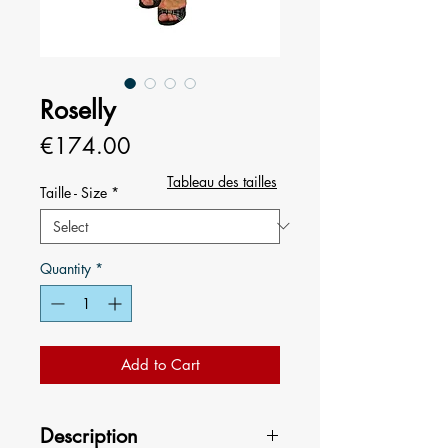
Roselly
Price
€174.00
Tableau des tailles
Taille - Size
*
Quantity
*
Add to Cart
Description