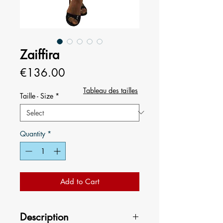
Zaiffira
Price
€136.00
Tableau des tailles
Taille - Size
*
Quantity
*
Add to Cart
Description